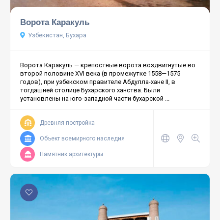
Ворота Каракуль
Узбекистан, Бухара
Ворота Каракуль — крепостные ворота воздвигнутые во
второй половине XVI века (в промежутке 1558—1575
годов), при узбекском правителе Абдулла-хане II, в
тогдашней столице Бухарского ханства. Были
установлены на юго-западной части бухарской ...
Древняя постройка
Объект всемирного наследия
Памятник архитектуры