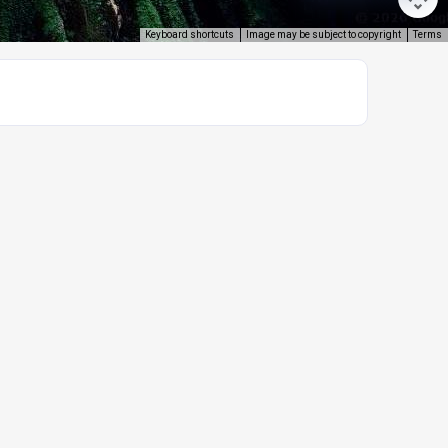
Keyboard shortcuts
Image may be subject to copyright
Terms