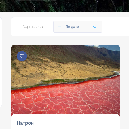
Сортировка:
По дате
Натрон