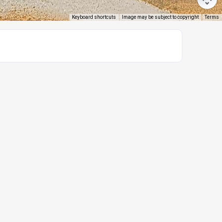
Keyboard shortcuts
Image may be subject to copyright
Terms