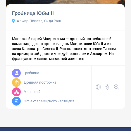
Гробница Юбы II
Алжир, Типаза, Сиди Раш
Мавзолей царей Мавретании — древний погребальный
памятник, где похоронены царь Мавретании Юба II и его
жена Клеопатра Селена II. Расположен восточнее Типазы,
на приморской дороге между Шершелем и Алжиром. На
французском языке мавзолей известен ...
Гробница
Древняя постройка
Мавзолей
Объект всемирного наследия