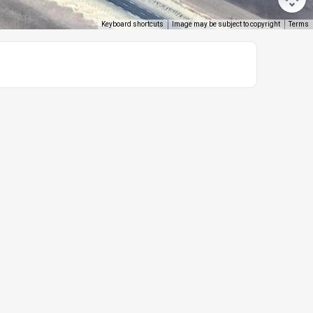
Keyboard shortcuts
Image may be subject to copyright
Terms