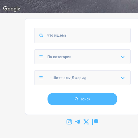
По категории
- Шотт-эль-Джерид
Поиск