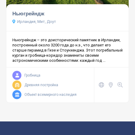
Ньюгрейндж
Ирландия, Мит, Доут
Ньюгрейндж – это доисторический памятник в Ирландии,
построенный около 3200 года до н.э., что делает его
старше пирамид в Гизе и Стоунхенджа. Этот погребальный
курган и гробница-коридор знамениты своими
астрономическими особенностями: каждый год ...
Гробница
Древняя постройка
Объект всемирного наследия