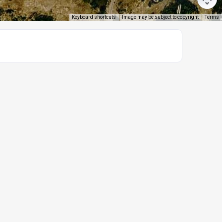
Keyboard shortcuts
Image may be subject to copyright
Terms