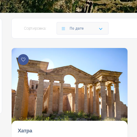
Сортировка:
По дате
Хатра