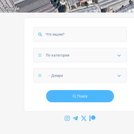
По категории
- Демре
Поиск