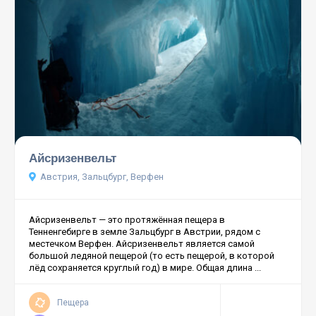
Айсризенвельт
Австрия, Зальцбург, Верфен
Айсризенвельт — это протяжённая пещера в
Тенненгебирге в земле Зальцбург в Австрии, рядом с
местечком Верфен. Айсризенвельт является самой
большой ледяной пещерой (то есть пещерой, в которой
лёд сохраняется круглый год) в мире. Общая длина ...
Пещера