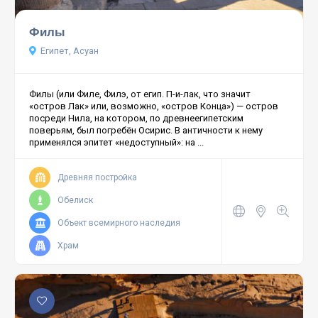
Филы
Египет, Асуан
Филы (или Филе, Филэ, от егип. П-и-лак, что значит
«остров Лак» или, возможно, «остров Конца») — остров
посреди Нила, на котором, по древнеегипетским
поверьям, был погребён Осирис. В античности к нему
применялся эпитет «недоступный»: на ...
Древняя постройка
Обелиск
Объект всемирного наследия
Храм