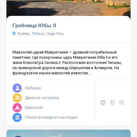
Гробница Юбы II
Алжир, Типаза, Сиди Раш
Мавзолей царей Мавретании — древний погребальный
памятник, где похоронены царь Мавретании Юба II и его
жена Клеопатра Селена II. Расположен восточнее Типазы,
на приморской дороге между Шершелем и Алжиром. На
французском языке мавзолей известен ...
Гробница
Древняя постройка
Мавзолей
Объект всемирного наследия