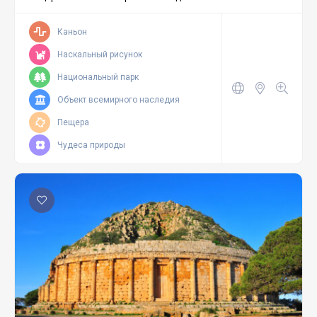
Каньон
Наскальный рисунок
Национальный парк
Объект всемирного наследия
Пещера
Чудеса природы