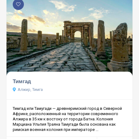
Тимгад
Алжир, Тимга
Тимгад или Тамугади — древнеримский город в Северной
Африке, расположенный на территории современного
Алжира в 35 км к востоку от города Батна. Колония
Марциана Ульпия Траяна Тамугади была основана как
римская военная колония при императоре ...